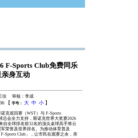
F-Sports Club免费同乐
星亲身互动
王佳 审核：李成
:36 【
大
中
小
】
字号：
克巡回赛（WST）与 F-Sports
中国香港桌球总会全力支持，斯诺克世界大奖赛2026
来自全球排名前32名的顶尖桌球高手将云
冠军荣誉及世界排名。为推动体育普及
ports Club」，让市民在观赛之余，亲