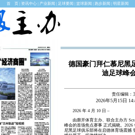
首 页
|
资讯中心
|
产业新闻
|
足球要闻
|
篮球新闻
|
跑步新闻
|
明星新闻
德国豪门拜仁慕尼黑足球
迪足球峰
责任编辑：
2026年5月15日 14
2026 年 4 月 10 日 –
由廓开体育主办、联合主办方 Scramb
峰会的首场焦点赛事 正式揭晓。2026 
尼黑足球俱乐部将在启德体育场震撼 