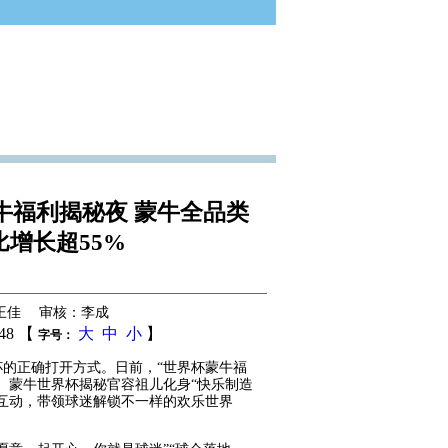
牛福利揭秘夜 蒙牛全品类
比增长超55%
王佳 审核：李成
:48 【
大
中
小
】
字号：
的正确打开方式。日前，“世界杯蒙牛福
、蒙牛世界杯揭秘官容祖儿化身“快乐制造
互动，带领球迷解锁不一样的欢乐世界