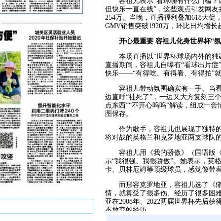
容祖儿表示“看球哪有什么门槛？
但快乐一直在线”，这些观点引发网友
254万。当晚，直播福利叠加618大
GMV销售突破1920万，环比日均增长超
开心最重要 容祖儿化身世界杯“氛
本场直播以“世界杯球场内外的独
直播期间，容祖儿自曝有“看球出片症
快乐——“有得吃、有得看、有得拍”就
容祖儿带动氛围确实有一手。当
边直呼“社死了”，一边又大方复刻三个
点东西”“不开心呜呜”解读，组成一
图保存。
作为歌手，容祖儿也展现了独特的
将对战的英格兰和克罗地亚两支球队
容祖儿用《我的骄傲》（国语版
示“我很强、我很骄傲”。她表示，英
卡、贝林厄姆等顶级球员，感觉像带
而形容克罗地亚，容祖儿选了《痛
情，就算受了很多伤、经历了很多困难
亚在2008年、2022两届世界杯先
不放弃的经历。