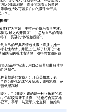
愿意一起开心，你就是球迷”“球会落地，
共鸣和弹幕刷屏，直播间观看人数超过
促，带动包括妙可蓝多在内的蒙牛全品类
55%。
围组”
家笑料”为主题，主打开心快乐看世界杯。
”和“以球之名开胃症”，并总结自己的看球
得了，妥妥的“体验氛围派”。
看到自己的经典表情包被搬上直播，她一
标志性表情，并配上“进球了好开心”“有
套情绪跌宕的看球表情包，引得网友纷纷截
“以歌品球”玩法，用自己经典歌曲解读即
的性格底色。
《挥着翅膀的女孩》）形容英格兰，表
格兰作为现代足球的发源地，拥有凯恩、萨
着骄傲感踢球。
爱》。“《痛爱》讲的是一种很执着的感
，仍然咬着牙不放弃。”这也符合克罗地
后获得亚军、季军，与冠军失之交臂，但始终