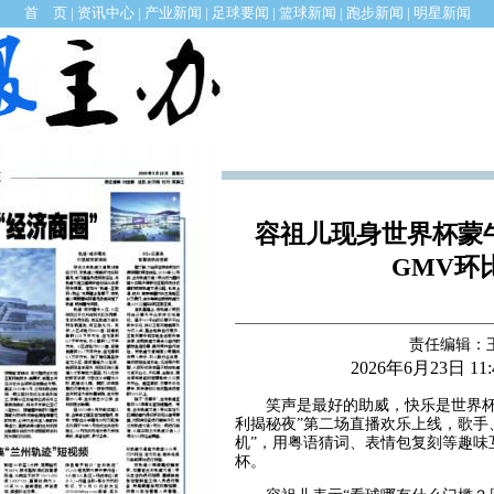
首 页
|
资讯中心
|
产业新闻
|
足球要闻
|
篮球新闻
|
跑步新闻
|
明星新闻
容祖儿现身世界杯蒙
GMV环
责任编辑：
2026年6月23日 11
笑声是最好的助威，快乐是世界杯
利揭秘夜”第二场直播欢乐上线，歌手
机”，用粤语猜词、表情包复刻等趣味
杯。